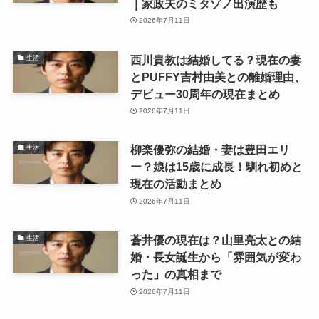
｜家政夫のミタゾノ出演歴も
2026年7月11日
西川貴教は結婚してる？現在の妻
生活
とPUFFY吉村由美との離婚理由、
デビュー30周年の現在まとめ
2026年7月11日
柳楽優弥の結婚・妻は豊田エリ
生活
ー？娘は15歳に成長！馴れ初めと
現在の活動まとめ
2026年7月11日
蒼井優の現在は？山里亮太との結
生活
婚・長女誕生から「雰囲気が変わ
った」の真相まで
2026年7月11日