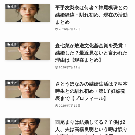
平手友梨奈は何者？神尾楓珠との
生活
結婚経緯・馴れ初め、現在の活動
まとめ
2026年7月12日
森七菜が放送文化基金賞を受賞！
生活
結婚した？最近見ないと言われた
理由は【現在まとめ】
2026年7月12日
さとうほなみの結婚生活は？柄本
生活
時生との馴れ初め・第1子妊娠発
表まで【プロフィール】
2026年7月12日
西尾まりは結婚してる？子供は2
芸能
人、夫は高橋良明という噂は誤り