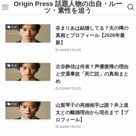
Origin Press 話題人物の出自・ルー
ツ・素性を追う
谷まりあは結婚してる？夫の噂の
生活
真相とプロフィール【2026年最
新】
2026年7月12日
古谷静佳は何者？声優復帰の理由
生活
と交通事故「死亡説」の真相まと
め
2026年7月12日
山賀琴子の再婚相手は誰？井上道
生活
太との離婚理由から現在まで【プ
ロフィール】
2026年7月12日