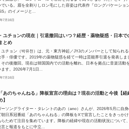
いでいる。眉を全剃りしロン毛にした容姿は代表作『ロングバケーショ
SS』のイメージと...
6年7月16日
・ユチョンの現在｜引退撤回はいつ？経歴・薬物疑惑・日本で
まとめ
・ユチョン（박유천）は、元・東方神起／JYJのメンバーとして知られる
歌手・俳優です。2019年の薬物疑惑を経て一時は芸能界引退を発表しま
、その後撤回。現在は韓国国内での活動を離れ、日本を拠点に音楽活動
ます。2026年7月1日...
6年7月16日
「あのちゃんねる」降板宣言の理由は？現在の活動と今後【経
め】
ーソングライター・タレントのあの（ano）さんが、2026年5月に自身
ビ朝日系冠番組「あのちゃんねる」の降板をXで宣言したことをきっかけ
あらためて注目を集めています。降板の経緯や現在の活動状況について
言と報道をもとに中立...