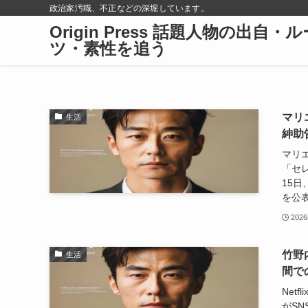
政治家汚職、不正などの深堀しています。
Origin Press 話題人物の出自・ル
ツ・素性を追う
マリ
生活
紳助
マリエ
「セ
15日
を公表
202
竹野
生活
間で
Net
がS