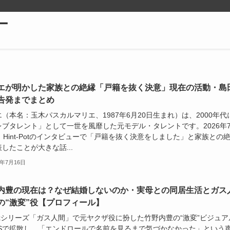
ー
エが明かした家族との絶縁「戸籍を抜く決意」現在の活動・島
告発までまとめ
（本名：玉木パスカルマリエ、1987年6月20日生まれ）は、2000年代
レブタレント」として一世を風靡した元モデル・タレントです。2026年
、Hint-Potのインタビューで「戸籍を抜く決意をしました」と家族との
したことが大きな話...
6年7月16日
内豊の現在は？なぜ結婚しないのか・実母との同居生活とガス
の“激変”役【プロフィール】
flixシリーズ「ガス人間」で元ヤクザ役に扮した竹野内豊の“激変”ビジュア
NSで拡散し、「エンドロールで名前を見るまで気づかなかった」という