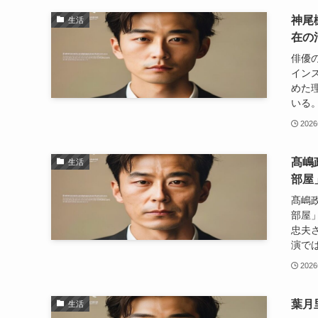
神尾
生活
在の
俳優
イン
めた
いる。
202
髙嶋
生活
部屋
髙嶋政
部屋
忠夫
演では
202
葉月
生活