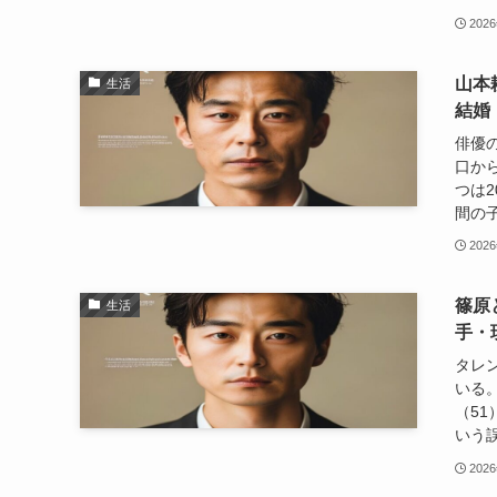
202
山本
生活
結婚
俳優
口か
つは
間の子
202
篠原
生活
手・
タレ
いる
（51
いう誤
202