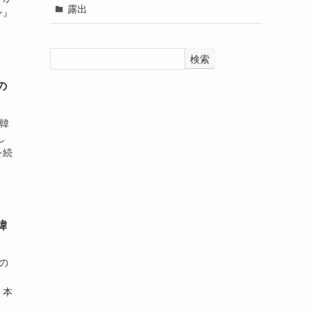
露出
ン』
検索
の
韓
し
を続
緯
の
、本