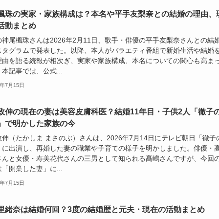
楓珠の実家・家族構成は？本名や平手友梨奈との結婚の理由、
活動まとめ
の神尾楓珠さんは2026年2月11日、歌手・俳優の平手友梨奈さんとの結
スタグラムで発表した。以降、本人がバラエティ番組で新婚生活や結婚
理由を語る続報が相次ぎ、実家や家族構成、本名についての関心も高ま
本記事では、公式...
6年7月15日
政伸の現在の妻は美容皮膚科医？結婚11年目・子供2人「徹子
」で明かした家族の今
伸（たかしま まさのぶ）さんは、2026年7月14日にテレビ朝日「徹子
」に出演し、再婚した妻の職業や子育ての様子を明かしました。俳優・
さんと女優・寿美花代さんの三男として知られる髙嶋さんですが、今回
「開業した妻」に...
6年7月15日
里緒奈は結婚何回？3度の結婚歴と元夫・現在の活動まとめ