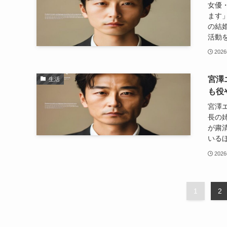
女優
ます」
の結
活動を
202
宮澤
生活
も役
宮澤
長の
が粛
いるほ
202
1
2