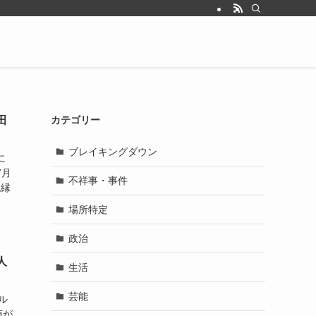
田
カテゴリー
ブレイキングダウン
に
7月
不祥事・事件
絶縁
場所特定
政治
人
生活
芸能
ル
声が