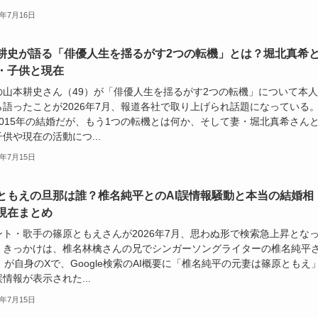
6年7月16日
耕史が語る「俳優人生を揺るがす2つの転機」とは？堀北真希
・子供と現在
の山本耕史さん（49）が「俳優人生を揺るがす2つの転機」について本
ら語ったことが2026年7月、報道各社で取り上げられ話題になっている。
2015年の結婚だが、もう1つの転機とは何か、そして妻・堀北真希さん
供や現在の活動につ...
6年7月15日
ともえの旦那は誰？椎名純平とのAI誤情報騒動と本当の結婚相
現在まとめ
ント・歌手の篠原ともえさんが2026年7月、思わぬ形で検索急上昇とな
。きっかけは、椎名林檎さんの兄でシンガーソングライターの椎名純平
）が自身のXで、Google検索のAI概要に「椎名純平の元妻は篠原ともえ
情報が表示された...
6年7月15日