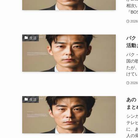
相次
『BO
202
パク
生活
活動
パク
国の
たが
けてい
202
あの
生活
まと
シンガ
テレ
に、
人の発