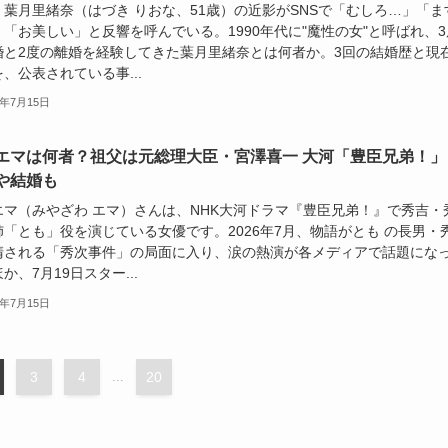
・葉月里緒奈（はづき りおな、51歳）の近影がSNSで「むしろ…」「ま
「お美しい」と反響を呼んでいる。1990年代に"魔性の女"と呼ばれ、3
婚と2度の離婚を経験してきた葉月里緒奈とは何者か。3回の結婚歴と現
、公表されている事...
6年7月15日
エマは何者？祖父は元総理大臣・宮澤喜一 大河「豊臣兄弟！」
や結婚も
エマ（みやざわ エマ）さんは、NHK大河ドラマ『豊臣兄弟！』で秀吉・
姉「とも」役を演じている女優です。2026年7月、物語がとも の長男・
清される「秀次事件」の局面に入り、涙の熱演が各メディアで話題にな
か、7月19日スター...
6年7月15日
3
4
...
20