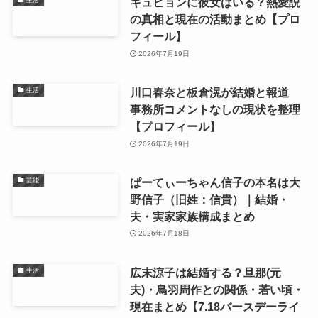
キュヒョンに彼女はいる？熱愛説
の真相と現在の活動まとめ【プロ
フィール】
2026年7月19日
川口春奈と板倉滉が結婚と報道
生活
事務所コメントなしの現状を整理
【プロフィール】
2026年7月19日
ぱーてぃーちゃん信子の本名は大
芸能
野信子（旧姓：信貴）｜結婚・
夫・実家家族構成まとめ
2026年7月18日
広末涼子は結婚する？旦那(元
生活
夫)・鳥羽周作との関係・若い頃・
現在まとめ【7.18バースデーライ