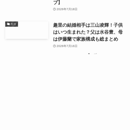
ブ】
2026年7月18日
趣里の結婚相手は三山凌輝！子供
生活
はいつ生まれた？父は水谷豊、母
は伊藤蘭で家族構成も総まとめ
2026年7月16日
プ
ラ
特
特
特
特
特
個
個
個
個
イ
サ
サ
サ
運
運
運
運
運
定
定
定
定
定
人
人
人
人
バ
イ
お
イ
お
イ
お
お
お
ホ
ホ
ホ
営
営
営
営
営
商
商
商
商
商
メニ
情
情
情
情
シ
ト
問
ト
問
ト
問
問
問
1
2
...
20
ー
ー
HOME
ー
HOME
者
者
者
者
者
法
法
法
法
法
ュー
報
報
報
報
ー
マ
合
マ
合
マ
合
合
合
ム
ム
ム
情
情
情
情
情
取
取
取
取
取
保
保
保
保
ポ
ッ
せ
ッ
せ
ッ
せ
せ
せ
報
報
報
報
報
引
引
引
引
引
護
護
護
護
リ
プ
プ
プ
法
法
法
法
法
シ
ー
カテゴリー
ブレイキングダウン
不祥事・事件